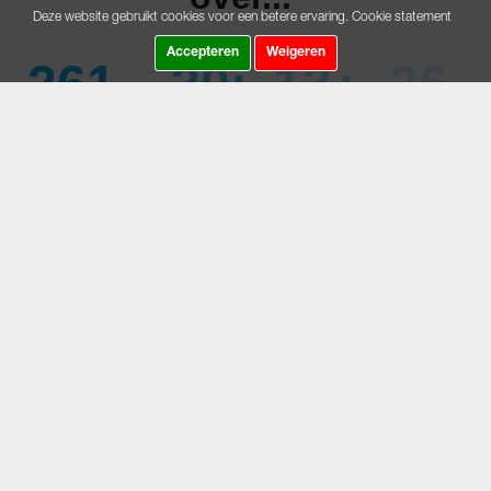
Deze website gebruikt cookies voor een betere ervaring.
Cookie statement
Accepteren
Weigeren
261
20
13
25
Dagen
Uren
Minuten
Seconden
ROUTES
De
routes van deze Fiets4Daagse liggen als
vernieuwde
een klaverblad in en rondom Hoorn en laten je kennis maken
met de regio West-Friesland. In vier thema’s leiden we je
door het prachtige landschap. De Beemsteroute, de
Tulpenroute, de Zuiderzeeroute en de Westfrieslandroute