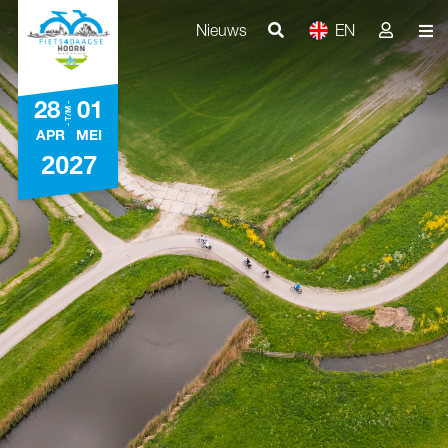
Nieuws
EN
- T/M -
28
01
APR
MEI
2027